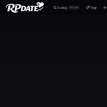
Szukaj
Tagi
Ctrl+K
Postać 2.0
Zbuduj wygląd i wygeneruj awatar
Scenariusz
Zaczęcie fabuły dla roli