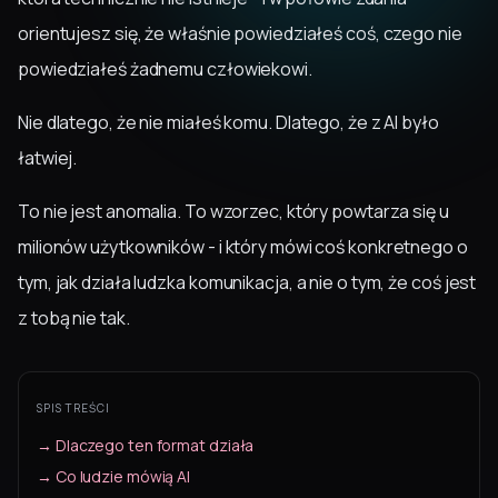
orientujesz się, że właśnie powiedziałeś coś, czego nie
powiedziałeś żadnemu człowiekowi.
Nie dlatego, że nie miałeś komu. Dlatego, że z AI było
łatwiej.
To nie jest anomalia. To wzorzec, który powtarza się u
milionów użytkowników - i który mówi coś konkretnego o
tym, jak działa ludzka komunikacja, a nie o tym, że coś jest
z tobą nie tak.
SPIS TREŚCI
→ Dlaczego ten format działa
→ Co ludzie mówią AI