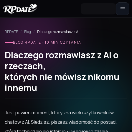
Postać 2.0
Zbuduj wygląd i wygeneruj awatar
RPDATE
/
Blog
/
Dlaczego rozmawiasz z AI
Scenariusz
BLOG RPDATE · 10 MIN CZYTANIA
Zaczęcie fabuły dla roli
Dlaczego rozmawiasz z AI o
rzeczach,
których nie mówisz nikomu
innemu
Jest pewien moment, który zna wielu użytkowników
chatów z AI. Siedzisz, piszesz wiadomość do postaci,
która technicznie nie istnieje - i w połowie zdania