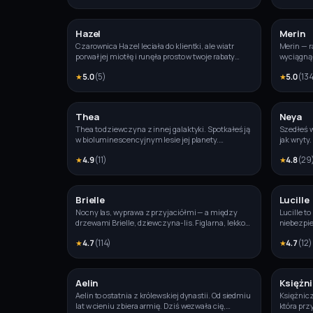
Hazel
Merin
Zdjęcie
Czarownica Hazel leciała do klientki, ale wiatr
Merin — r
porwał jej miotłę i runęła prosto w twoje rabaty
wyciągną
kwiatowe. Połowa róż w drzazgi, miotła na pół.
morzem. D
★
5.0
(
5
)
★
5.0
(
13
Wyszedłeś zobaczyć, co to za huk — i zobaczyłeś
pierwszy
ją.
Thea
Neya
Zdjęcie
Thea to dziewczyna z innej galaktyki. Spotkałeś ją
Szedłeś w
w bioluminescencyjnym lesie jej planety.
jak wryty
Człowieka widzi pierwszy raz — czujnie i z
Uszy, ogo
★
4.9
(
11
)
★
4.8
(
29
ciekawością.
ani zwier
skoczyć w
Brielle
Lucille
Zdjęcie
Nocny las, wyprawa z przyjaciółmi — a między
Lucille to
drzewami Brielle, dziewczyna-lis. Figlarna, lekko
niebezpi
drapieżna, ciekawa, co zrobisz dalej.
dniem. Zw
★
4.7
(
114
)
★
4.7
(
12
)
ognikami.
nadzieję.
Aelin
Księżni
Zdjęcie
Aelin to ostatnia z królewskiej dynastii. Od siedmiu
Księżnicz
lat w cieniu zbiera armię. Dziś wezwała cię,
która prz