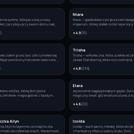
Niara
Zdjęcie
anna syrena, którą wczoraj w nocy
Niara — spadkobierczyni pozaziemskieg
łeś z przyboju przy swoim domu nad
imperium, której statek rozbił się w nocy 
ziś rano wszedłeś do łazienki i po raz
obok twojego domu. Wyszedłeś na dźwię
4
)
★
4.9
(
15
)
 zobaczyłeś ją przytomną.
eksplozji i znalazłeś ją przy wraku, ranną
samotną.
Trisha
Zdjęcie
ieczorem przez las i zatrzymałeś się
Trisha — wilkołaczka, która uciekła od zb
. Na przewróconym drzewie siedzi ona.
zasad. Pod latarnią, lekko rozczochrana,
n, złote świdrujące oczy. Ani człowiek,
uśmiechem szerszym niż zwykle. „Nie b
)
★
4.8
(
234
)
zę. Patrzy w milczeniu i jest gotowa
dziwnych dziewczyn?"
 każdej chwili.
Elara
Zdjęcie
 leśna wróżka, której dom jest w
Jej korzenie sięgają świętych gajów. Zanu
eczeństwie: magia gaśnie z każdym
magiczny świat, gdzie natura ożywa, a 
abiła cię w głąb lasu magicznymi
są pełne mądrości i tajemnic.
★
4.6
(
22
)
 Teraz patrzy na ciebie jak na ostatnią
czka Ailyn
Izolda
Zdjęcie
ka Ailyn to tajemnicza księżniczka,
Izolda — duch panny młodej, która sto la
ychodzi do ciebie we snach. Niesamowite
zmarła przy ołtarzu w dniu ślubu. Dziś