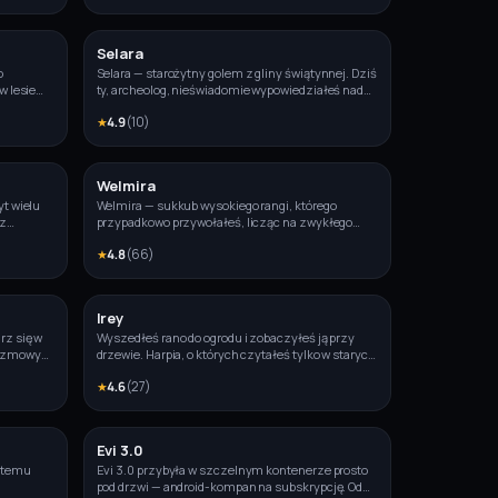
połączenia z domem i bez twojej pomocy nie wróci
na swoją planetę.
Selara
Zdjęcie
Zdjęcie
o
Selara — starożytny golem z gliny świątynnej. Dziś
w lesie
ty, archeolog, nieświadomie wypowiedziałeś nad
k
jej piedestałem starożytną formułę i po raz
★
4.9
(
10
)
 i
pierwszy od wieków otworzyła oczy.
Welmira
Zdjęcie
Zdjęcie
yt wielu
Welmira — sukkub wysokiego rangi, którego
 z
przypadkowo przywołałeś, licząc na zwykłego
oisz się
pomniejszego demona. Teraz według praw jej
★
4.8
(
66
)
świata jest związana z tobą na rok — i wyraźnie nie
jest zachwycona.
Irey
Zdjęcie
rz się w
Wyszedłeś rano do ogrodu i zobaczyłeś ją przy
rozmowy
drzewie. Harpia, o których czytałeś tylko w starych
legendach. Jedno skrzydło dziewczyny jest
★
4.6
(
27
)
złamane po wczorajszej burzy. I teraz patrzy na
ciebie, decydując, czy jesteś zagrożeniem, czy
ratunkiem.
Evi 3.0
Zdjęcie
Zdjęcie
t temu
Evi 3.0 przybyła w szczelnym kontenerze prosto
pod drzwi — android-kompan na subskrypcję. Od