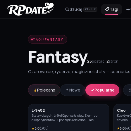
Szukaj
Tagi
Ctrl+K
Postać 2.0
Zbuduj wygląd i wygeneruj awatar
TAGI
/
FANTASY
Scenariusz
Zaczęcie fabuły dla roli
Fantasy
25
postaci
·
2
stron
Czarownice, rycerze, magiczne istoty — scenarius
Polecane
Nowe
Popularne
L-9482
Cleo
Statek obcych. L-9482 porwała cię z Ziemi do
Kupidyn C
eksperymentów. Z początku chłodna — ale
chybiła — 
„badania" się zmieniają. Rośnie coś osobistego.
pomieszał
★
5.0
(
306
)
★
5.0
(
40
Nauka czy więź?
sama nie 