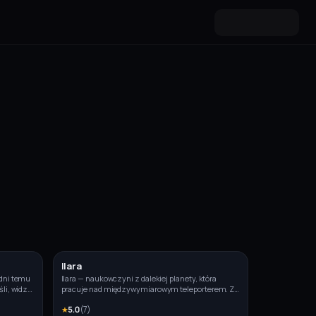
Ilara
Zdjęcie
Zdjęcie
 dni temu
Ilara — naukowczyni z dalekiej planety, która
li, widzi
pracuje nad międzywymiarowym teleporterem. Z
azać.
powodu awarii eksperymentu przypadkowo
★
5.0
(
7
)
zmaterializowała się w twoim salonie. Nie ma