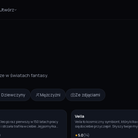
Utwórz
ze w światach fantasy.
Dziewczyny
Mężczyźni
Ze zdjęciami
Veila
Zdjęcie
leo po raz pierwszy w 150 latach pracy
Veila to kosmiczny symbiont, który kilka
i strzała trafiła w ciebie. Jej pomyłka
się do ciebie przyczepił. Słyszy twoje myś
a wszystkie karty, teraz nawet ona
twoimi oczami. Dziś postanowiła się pok
)
★
5.0
(
14
)
wie, w kim dokładnie się zakochałeś.