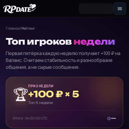
Персонажа 2.0
Собери внешность и сгенерируй
Главная
/
Рейтинг
аватар
Топ игроков
недели
Сценарий
Сюжетная завязка для роли
Первая пятёрка каждую неделю получает +100 ₽ на
баланс. Считаем стабильность и разнообразие
Секстинг-чат 🔥
Переписка 18+ и фото по запросу
общения, а не сырые сообщения.
Групповой чат
Сцена сразу с несколькими
ПРИЗ НЕДЕЛИ
героинями
🏆
+100 ₽ × 5
Вселенные ✨
Топ-5 недели
Свой мир: опиши ситуацию и играй
Новеллу
—
Итоги · пн 00:00 UTC
Интерактивная история с выбором
реплик