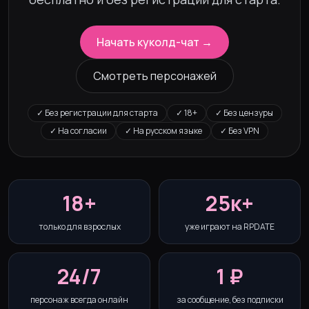
Начать куколд-чат →
Смотреть персонажей
✓
Без регистрации для старта
✓
18+
✓
Без цензуры
✓
На согласии
✓
На русском языке
✓
Без VPN
18+
25к+
только для взрослых
уже играют на RPDATE
24/7
1 ₽
персонаж всегда онлайн
за сообщение, без подписки