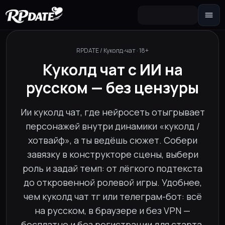
Персонажа 2.0
Собери внешность и сгенерируй
RPDATE / Куколд-чат · 18+
аватар
Куколд чат с ИИ на
Сценарий
русском — без цензуры
Сюжетная завязка для роли
Секстинг-чат
Ии куколд чат, где нейросеть отыгрывает
Переписка 18+ и фото по запросу
персонажей внутри динамики «куколд /
Новеллу
хотвайф», а ты ведёшь сюжет. Собери
Интерактивная история с выбором
реплик
завязку в конструкторе сцены, выбери
роль и задай темп: от лёгкого подтекста
до откровенной ролевой игры. Удобнее,
чем куколд чат тг или телеграм-бот: всё
на русском, в браузере и без VPN —
бесплатно и без регистрации для старта.