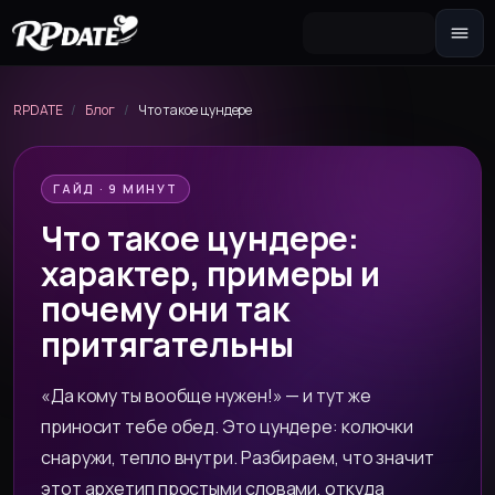
Персонажа 2.0
Собери внешность и сгенерируй
RPDATE
/
Блог
/
Что такое цундере
аватар
Сценарий
Сюжетная завязка для роли
ГАЙД · 9 МИНУТ
Что такое цундере:
Секстинг-чат
Переписка 18+ и фото по запросу
характер, примеры и
Новеллу
почему они так
Интерактивная история с выбором
притягательны
реплик
«Да кому ты вообще нужен!» — и тут же
приносит тебе обед. Это цундере: колючки
снаружи, тепло внутри. Разбираем, что значит
этот архетип простыми словами, откуда