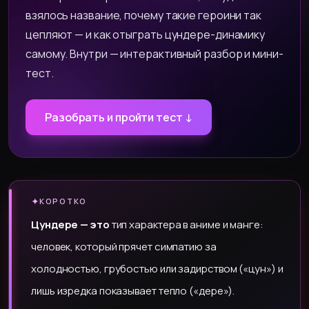
взялось название, почему такие героини так
цепляют — и как отыграть цундере-динамику
самому. Внутри — интерактивный разбор и мини-
тест.
Разобрать и пройти тест ↓
✦
КОРОТКО
Цундере — это
тип характера в аниме и манге:
человек, который прячет симпатию за
холодностью, грубостью или задирством («цун») и
лишь изредка показывает тепло («дере»).