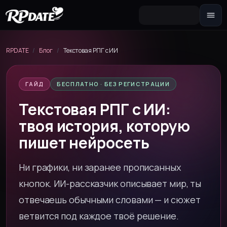
Персонажа 2.0
Собери внешность и сгенерируй
RPDATE
/
Блог
/
Текстовая РПГ с ИИ
аватар
Сценарий
ГАЙД
БЕСПЛАТНО · БЕЗ РЕГИСТРАЦИИ
Сюжетная завязка для роли
Текстовая РПГ с ИИ:
Секстинг-чат
Переписка 18+ и фото по запросу
твоя история, которую
Новеллу
пишет нейросеть
Интерактивная история с выбором
реплик
Ни графики, ни заранее прописанных
кнопок. ИИ-рассказчик описывает мир, ты
отвечаешь обычными словами — и сюжет
ветвится под каждое твоё решение.