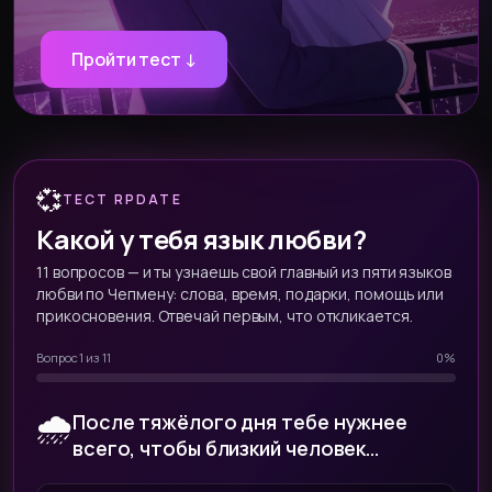
Пройти тест ↓
💞
ТЕСТ RPDATE
Какой у тебя язык любви?
11
вопросов — и ты узнаешь свой главный из пяти языков
любви по Чепмену: слова, время, подарки, помощь или
прикосновения. Отвечай первым, что откликается.
Вопрос 1 из 11
0
%
🌧️
После тяжёлого дня тебе нужнее
всего, чтобы близкий человек…