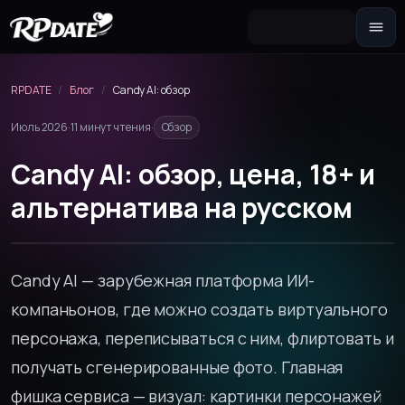
Персонажа 2.0
Собери внешность и сгенерируй
RPDATE
/
Блог
/
Candy AI: обзор
аватар
Июль 2026
·
11 минут чтения
·
Обзор
Сценарий
Сюжетная завязка для роли
Candy AI: обзор, цена, 18+ и
Секстинг-чат 🔥
альтернатива на русском
Переписка 18+ и фото по запросу
Групповой чат
Сцена сразу с несколькими
героинями
Candy AI — зарубежная платформа ИИ-
компаньонов, где можно создать виртуального
Вселенные ✨
Свой мир: опиши ситуацию и играй
персонажа, переписываться с ним, флиртовать и
Новеллу
получать сгенерированные фото. Главная
Интерактивная история с выбором
реплик
фишка сервиса — визуал: картинки персонажей