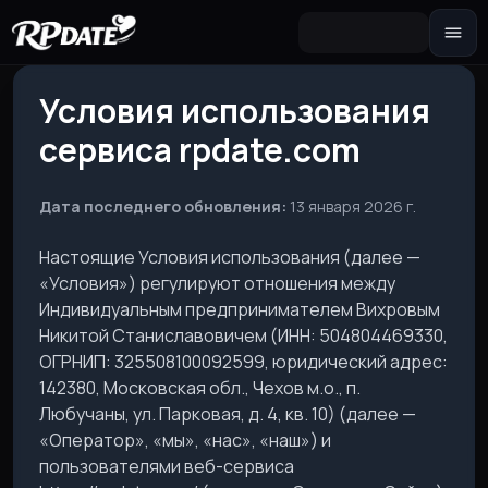
Персонажа 2.0
Условия использования
Собери внешность и сгенерируй
аватар
сервиса rpdate.com
Сценарий
Сюжетная завязка для роли
Дата последнего обновления:
13 января 2026 г.
Секстинг-чат 🔥
Переписка 18+ и фото по запросу
Настоящие Условия использования (далее —
«Условия») регулируют отношения между
Групповой чат
Индивидуальным предпринимателем Вихровым
Сцена сразу с несколькими
героинями
Никитой Станиславовичем (ИНН: 504804469330,
ОГРНИП: 325508100092599, юридический адрес:
Новеллу
142380, Московская обл., Чехов м.о., п.
Интерактивная история с выбором
реплик
Любучаны, ул. Парковая, д. 4, кв. 10) (далее —
«Оператор», «мы», «нас», «наш») и
пользователями веб-сервиса