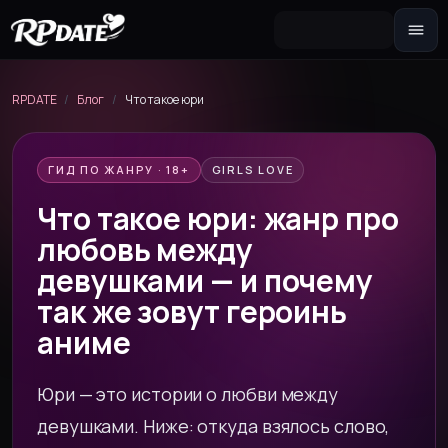
Персонажа 2.0
Собери внешность и сгенерируй
RPDATE
/
Блог
/
Что такое юри
аватар
Сценарий
ГИД ПО ЖАНРУ · 18+
Сюжетная завязка для роли
GIRLS LOVE
Что такое юри: жанр про
Секстинг-чат
Переписка 18+ и фото по запросу
любовь между
Новеллу
девушками — и почему
Интерактивная история с выбором
так же зовут героинь
реплик
аниме
Юри — это истории о любви между
девушками. Ниже: откуда взялось слово,