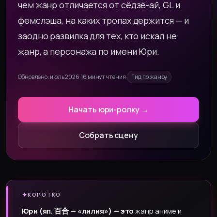
чем жанр отличается от сёдзё-ай, GL и
фемслэша, на каких тропах держится — и
заодно развилка для тех, кто искал не
жанр, а персонажа по имени Юри.
Обновлено: июль 2026
·
16 минут чтения
·
Гид по жанру
Начать юри-ролку →
Собрать сцену
✦
КОРОТКО
Юри (яп. 百合 — «лилия») — это
жанр аниме и