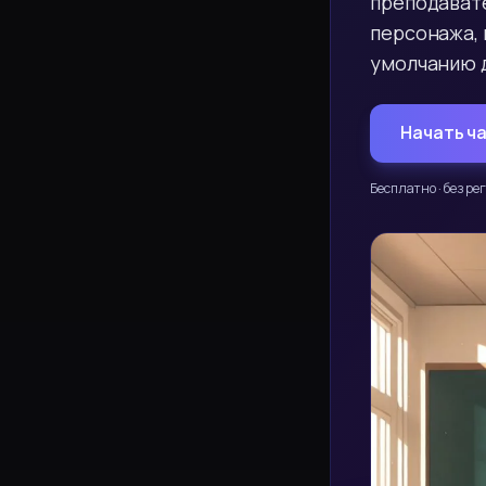
преподавате
персонажа, 
умолчанию д
Начать ч
Бесплатно · без ре