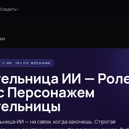
Создать
 ИИ
 С ИИ · 18+ ПО ЖЕЛАНИЮ
тельница ИИ — Рол
 с Персонажем
тельницы
ьница-ИИ — на связи, когда захочешь. Строгая