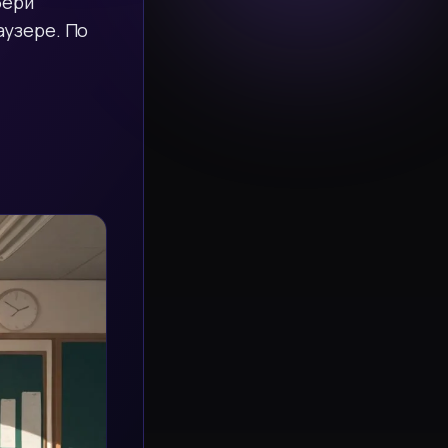
бери
аузере. По