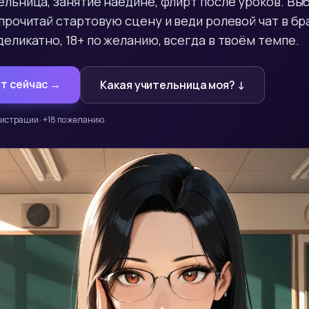
льница, занятие наедине, флирт после уроков. Вы
прочитай стартовую сцену и веди ролевой чат в бр
еликатно, 18+ по желанию, всегда в твоём темпе.
ат сейчас →
Какая учительница моя? ↓
гистрации · +18 по желанию