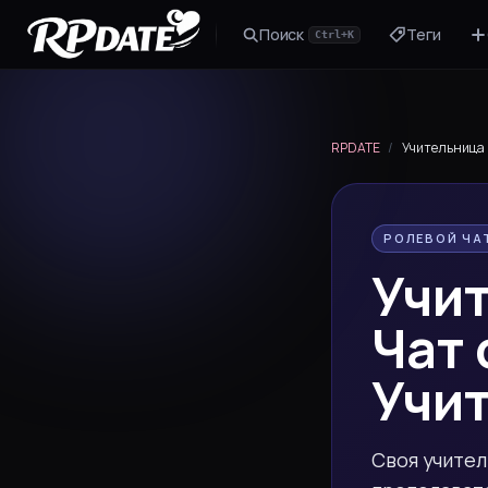
Поиск
Теги
Ctrl+K
Персонажа 2.0
Собери внешность и сгенерируй
аватар
RPDATE
/
Учительница
Сценарий
Сюжетная завязка для роли
Секстинг-чат
РОЛЕВОЙ ЧАТ
Переписка 18+ и фото по запросу
Учи
Новеллу
Интерактивная история с выбором
Чат
реплик
Учи
Своя учител